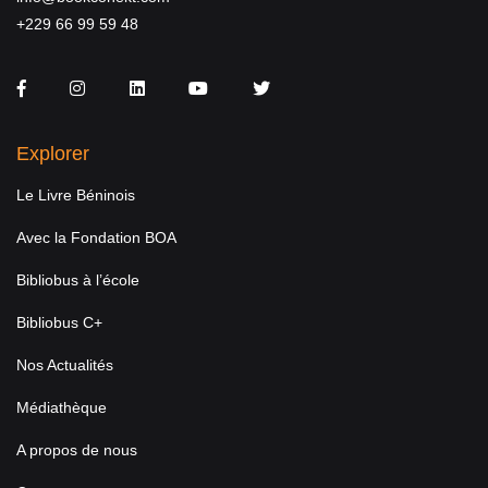
+229 66 99 59 48
Facebook
Instagram
LinkedIn
You Tube
Twitter
Explorer
Le Livre Béninois
Avec la Fondation BOA
Bibliobus à l’école
Bibliobus C+
Nos Actualités
Médiathèque
A propos de nous