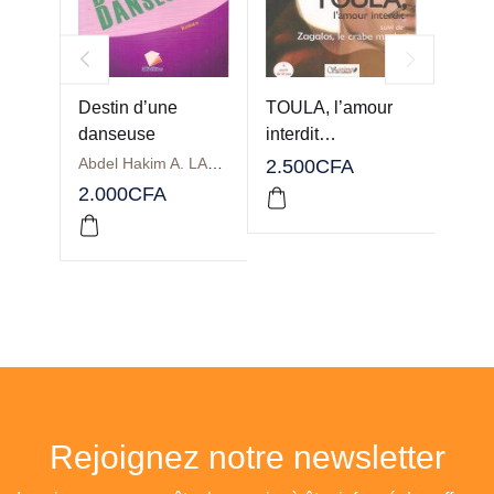
Destin d’une
TOULA, l’amour
Tant
danseuse
interdit…
espè
Abdel Hakim A. LALEYE
Carm
2.500
CFA
2.000
CFA
2.50
Rejoignez notre newsletter