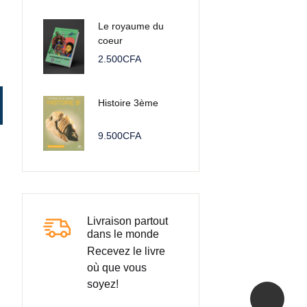
Le royaume du
Create Account
coeur
2.500
CFA
Histoire 3ème
9.500
CFA
Livraison partout
dans le monde
Recevez le livre
où que vous
soyez!