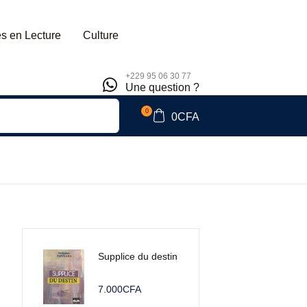
pping bag (0)
Account
Close
Close
s en Lecture
Culture
+229 95 06 30 77
Une question ?
sername or email *
No products in the cart.
0
0
CFA
assword *
Forgot Password?
Remember me
Supplice du destin
Sign In
7.000
CFA