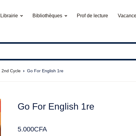
Your sho
Librairie
Bibliothèques
Prof de lecture
Vacance
Librairie
Nos Rayons
Bibliothèques
U
talogue
vres Béninois
domicile
s Rayons
mans Général
mérique
P
2nd Cycle
Go For English 1re
vrages pratiques
nuels Scolaires
Go For English 1re
tres genres littéraires
5.000
CFA