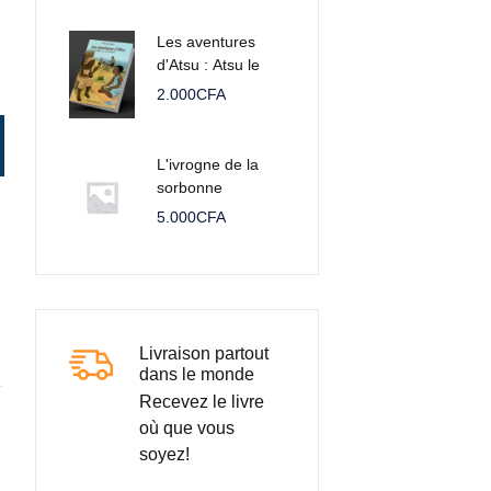
Les aventures
d'Atsu : Atsu le
vidomègon
2.000
CFA
L'ivrogne de la
sorbonne
5.000
CFA
Livraison partout
dans le monde
Recevez le livre
où que vous
soyez!