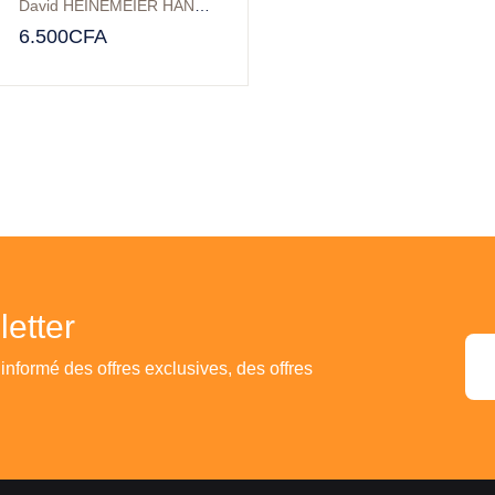
David HEINEMEIER HANSSON
,
Jason FRIED
6.500
CFA
etter
 informé des offres exclusives, des offres