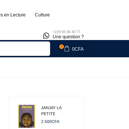
s en Lecture
Culture
+229 95 06 30 77
Une question ?
0
0
CFA
JANJAY LA
PETITE
PORTEUSE
2.500
CFA
D’EAU