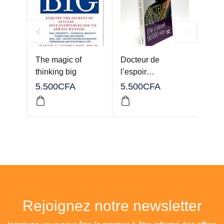
The magic of
Docteur de
Saisi
thinking big
l’espoir…
De st
PD
5.500
CFA
5.500
CFA
4.50
Rejoignez notre newsletter