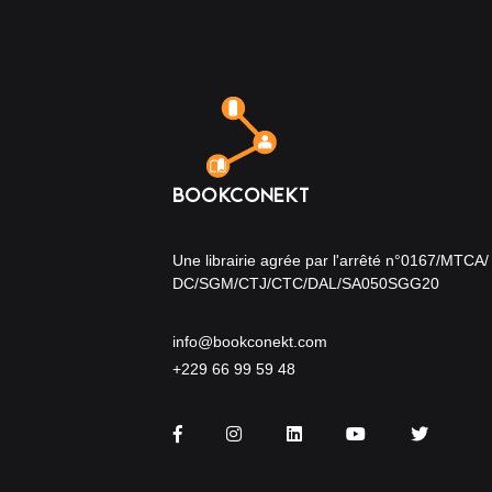
Une librairie agrée par l'arrêté n°0167/MTCA/
DC/SGM/CTJ/CTC/DAL/SA050SGG20
info@bookconekt.com
+229 66 99 59 48
Facebook
Instagram
LinkedIn
You Tube
Twitter