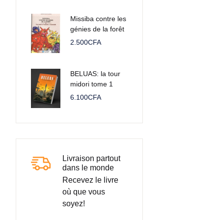
Missiba contre les
génies de la forêt
& les ruses
2.500
CFA
d'agbafri
l'araignée
BELUAS: la tour
midori tome 1
6.100
CFA
Livraison partout
dans le monde
Recevez le livre
où que vous
soyez!