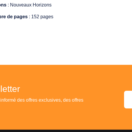
ions
: Nouveaux Horizons
re de pages
: 152 pages
etter
 informé des offres exclusives, des offres