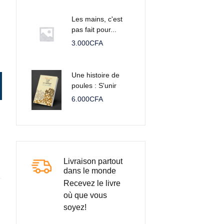
Les mains, c'est
pas fait pour...
3.000
CFA
Une histoire de
poules : S'unir
c'est se mélanger
6.000
CFA
Livraison partout
dans le monde
Recevez le livre
où que vous
soyez!