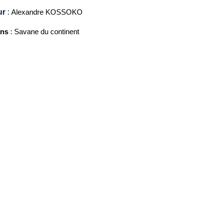
ur
:
Alexandre KOSSOKO
ons
: Savane du continent