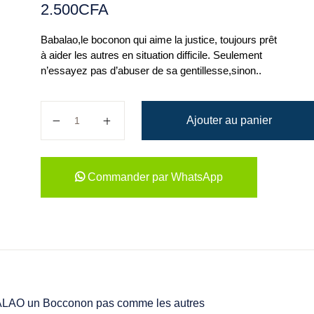
2.500
CFA
Babalao,le boconon qui aime la justice, toujours prêt
à aider les autres en situation difficile. Seulement
n’essayez pas d’abuser de sa gentillesse,sinon..
quantité de BABALAO, un Bocconon ...
Ajouter au panier
Commander par WhatsApp
LAO un Bocconon pas comme les autres