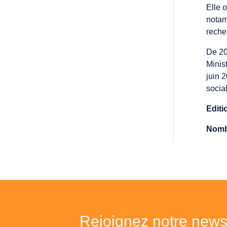
Elle o
notam
reche
De 20
Minis
juin 
socia
Editi
Nomb
Rejoignez notre newsl