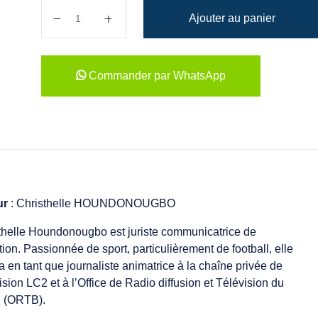
quantité de Accusée mais pas coupable
Ajouter au panier
Commander par WhatsApp
ur
: Christhelle HOUNDONOUGBO
thelle Houndonougbo est juriste communicatrice de
tion. Passionnée de sport, particulièrement de football, elle
a en tant que journaliste animatrice à la chaîne privée de
ision LC2 et à l’Office de Radio diffusion et Télévision du
 (ORTB).