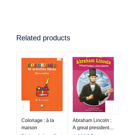
Related products
Coloriage : à la
Abraham Lincoln :
Surto
maison
A great president…
pas d