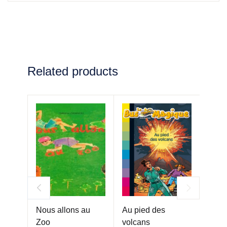
Related products
Nous allons au
Au pied des
Surto
Zoo
volcans
pas d