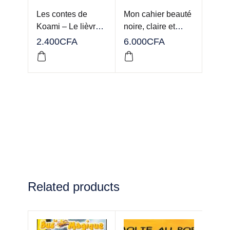
Les contes de
Mon cahier beauté
Koami – Le lièvre,
noire, claire et
la hyène, et les
métissée
2.400
CFA
6.000
CFA
abeilles
Related products