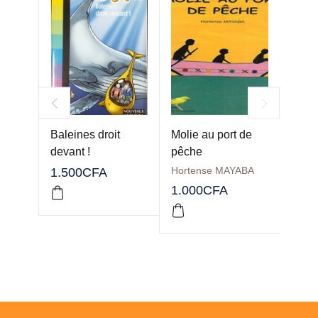
Baleines droit
Molie au port de
Atten
devant !
pêche
dinos
Hortense MAYABA
1.500
CFA
1.50
1.000
CFA