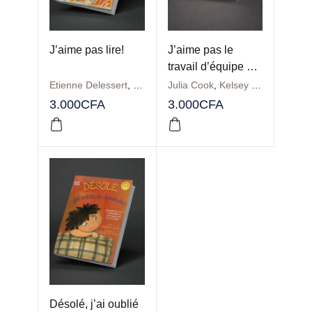
J’aime pas lire!
J’aime pas le
travail d’équipe et
j’aime pas partager
Etienne Delessert
,
Rita Marshall
Julia Cook
,
Kelsey De Weerd
!
3.000
CFA
3.000
CFA
Désolé, j’ai oublié