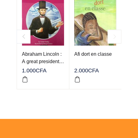
Abraham Lincoln :
Afi dort en classe
La m
A great president…
renve
brûlu
1.000
CFA
2.000
CFA
1.50