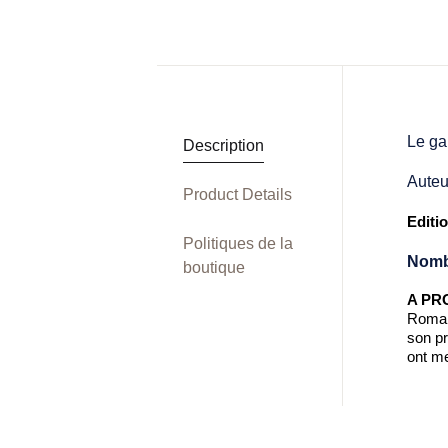
Le gar
Description
Auteu
Product Details
Editi
Politiques de la
Nomb
boutique
A PR
Romanc
son pr
ont m