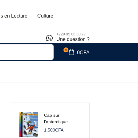
s en Lecture
Culture
+229 95 06 30 77
Une question ?
0
0
CFA
Cap sur
l'antarctique
1.500
CFA