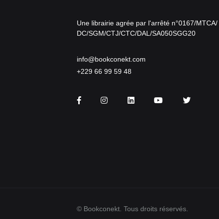
Une librairie agrée par l'arrêté n°0167/MTCA/
DC/SGM/CTJ/CTC/DAL/SA050SGG20
info@bookconekt.com
+229 66 99 59 48
Facebook
Instagram
LinkedIn
You Tube
Twitter
© Bookconekt. Tous droits réservés.