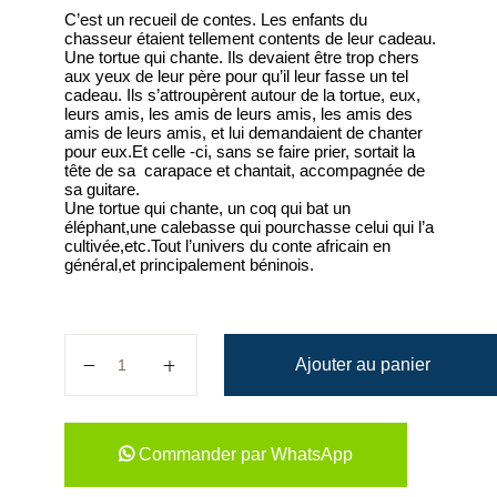
C’est un recueil de contes. Les enfants du
chasseur étaient tellement contents de leur cadeau.
Une tortue qui chante. Ils devaient être trop chers
aux yeux de leur père pour qu’il leur fasse un tel
cadeau. Ils s’attroupèrent autour de la tortue, eux,
leurs amis, les amis de leurs amis, les amis des
amis de leurs amis, et lui demandaient de chanter
pour eux.Et celle -ci, sans se faire prier, sortait la
tête de sa carapace et chantait, accompagnée de
sa guitare.
Une tortue qui chante, un coq qui bat un
éléphant,une calebasse qui pourchasse celui qui l’a
cultivée,etc.Tout l’univers du conte africain en
général,et principalement béninois.
quantité de Le garçon qui avalait...
Ajouter au panier
Commander par WhatsApp