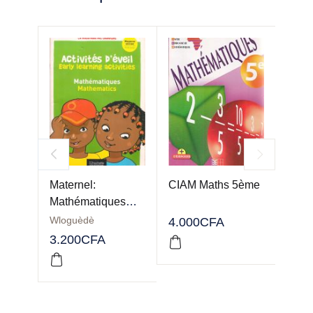
Maternel:
CIAM Maths 5ème
Réus
Mathématiques
3ème
(activités d’eveil)
Wloguèdè
4.000
CFA
3.70
3.200
CFA