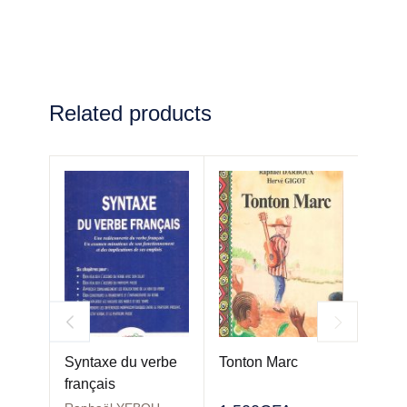
Related products
Syntaxe du verbe
Tonton Marc
Yèmi 
français
de l