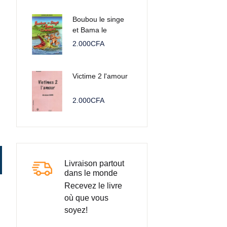
Boubou le singe
et Bama le
crocodile
2.000
CFA
Victime 2 l'amour
2.000
CFA
Livraison partout
dans le monde
Recevez le livre
où que vous
soyez!