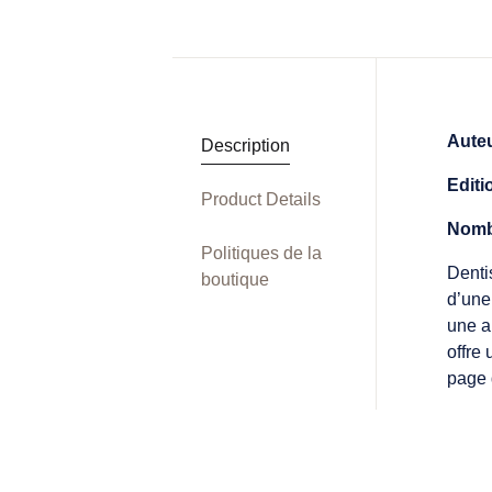
Aute
Description
Editi
Product Details
Nomb
Politiques de la
Denti
boutique
d’une
une a
offre
page 