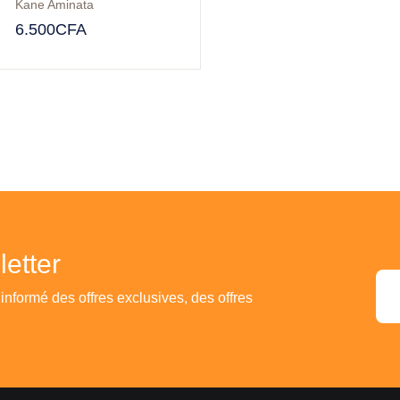
Kane Aminata
6.500
CFA
etter
 informé des offres exclusives, des offres