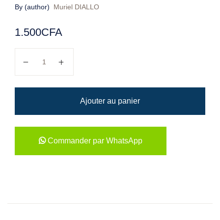
By (author)
Muriel DIALLO
1.500
CFA
quantité de Bibi n'aime pas le taxi-brousse
Ajouter au panier
Commander par WhatsApp