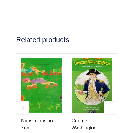
Related products
Nous allons au
George
Naïm
Zoo
Washington…
sida 