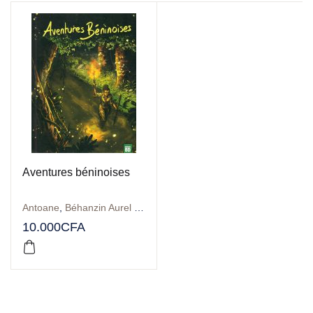
Aventures béninoises
Antoane
,
Béhanzin Aurel Giresse
,
Christophe Cassiau-Haurie
,
Co
10.000
CFA