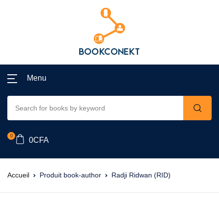
Menu
0
0
CFA
Accueil
Produit book-author
Radji Ridwan (RID)