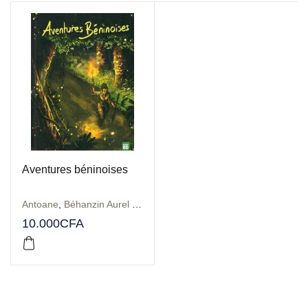
Aventures béninoises
Antoane
,
Béhanzin Aurel Giresse
,
Christophe Cassiau-Haurie
,
Co
10.000
CFA