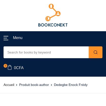
Menu
0
0
CFA
Accueil
Produit book-author
Dedegbe Enock Frédy