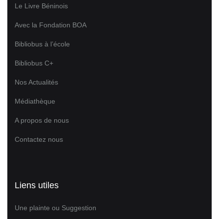
Le Livre Béninois
Avec la Fondation BOA
Bibliobus à l’école
Bibliobus C+
Nos Actualités
Médiathèque
A propos de nous
Contactez nous
Liens utiles
Une plainte ou Suggestion