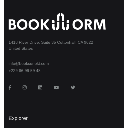
1418 River Drive, Suite 35 Cottonhall, CA 9622
United States
info@bookconekt.com
+229 66 99 59 48
Facebook
Instagram
LinkedIn
You Tube
Twitter
Explorer