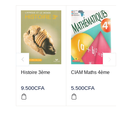
Histoire 3ème
CIAM Maths 4ème
Math
de c
2nd
9.500
CFA
5.500
CFA
5.50