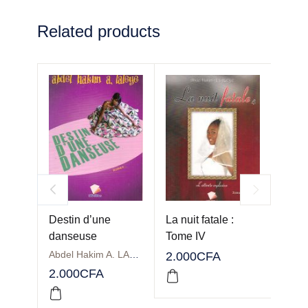
Related products
Destin d’une
La nuit fatale :
La N
danseuse
Tome IV
Fa : 
parle
Abdel Hakim A. LALEYE
Mahu
2.000
CFA
vent
2.000
CFA
3.50