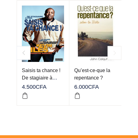
Saisis ta chance !
Qu’est-ce-que la
Prin
De stagiaire à
repentance ?
jour
PDG…
4.500
CFA
6.000
CFA
6.60