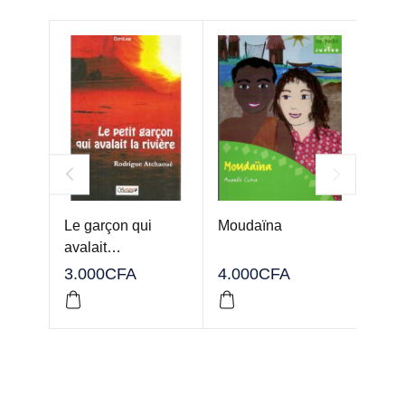
Le garçon qui
Moudaïna
Réus
avalait…
math
5ème
3.000
CFA
4.000
CFA