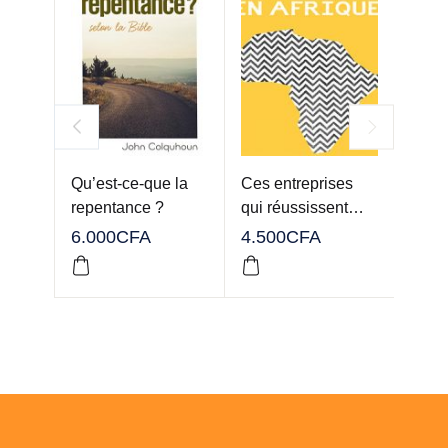
Qu’est-ce-que la
Ces entreprises
Trou
repentance ?
qui réussissent…
pour
6.000
CFA
4.500
CFA
6.00