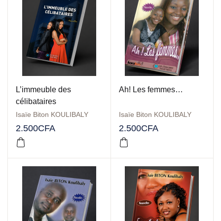
L’immeuble des
Ah! Les femmes…
célibataires
Isaïe Biton KOULIBALY
Isaïe Biton KOULIBALY
2.500
CFA
2.500
CFA