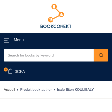
Menu
0
0
CFA
Accueil
Produit book-author
Isaïe Biton KOULIBALY