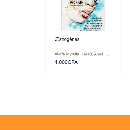
Œstrogènes
Akofa Myrtille HAHO
,
Angélique LEROY
,
4.000
CFA