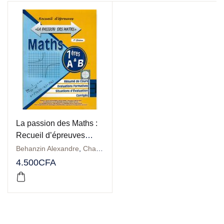
La passion des Maths :
Recueil d’épreuves
1ères A & B
Behanzin Alexandre
,
Charlemagne LOKONHOUNDE
,
DOMINGO M
4.500
CFA