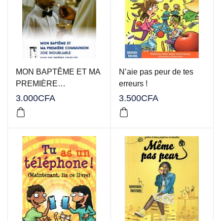
MON BAPTÊME ET MA
N’aie pas peur de tes
PREMIÈRE
erreurs !
COMMUNION
3.000
CFA
3.500
CFA