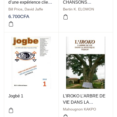
d’une expérience client
CHANSONS
réussie
SACRÉES DES
Bill Price
,
David Jaffe
Bertin K. ELOMON
NESUXWE MAXI
6.700
CFA
Jogbé 1
L’IROKO L’ARBRE DE
VIE DANS LA
MYSTIQUE VODUN
Mahougnon KAKPO