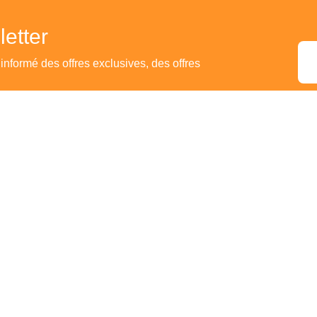
etter
 informé des offres exclusives, des offres
Explorer
Liens utiles
Nou
Le Livre Béninois
Une plainte ou
Suggestion
Avec la Fondation
BOA
Mon Compte