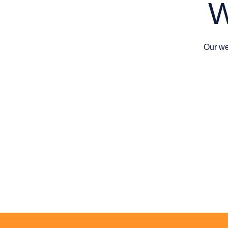
W
Our we