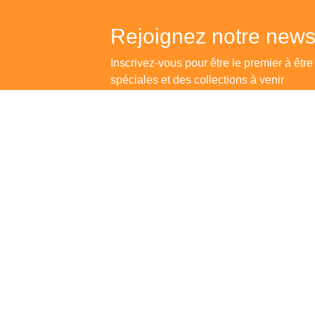
Rejoignez notre newsl
Inscrivez-vous pour être le premier à être
spéciales et des collections à venir
Une librairie agrée par l'arrêté n°0167/MTCA/