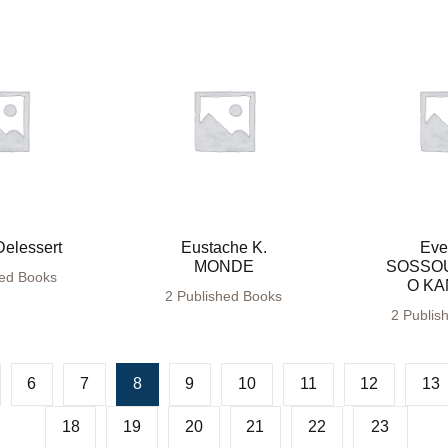
Delessert
Eustache K.
Eve
MONDE
SOSSO
hed Books
O K
2 Published Books
2 Publis
6
7
8
9
10
11
12
13
18
19
20
21
22
23