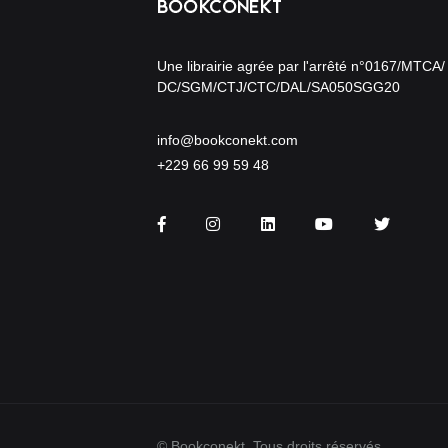
Une librairie agrée par l'arrêté n°0167/MTCA/
DC/SGM/CTJ/CTC/DAL/SA050SGG20
info@bookconekt.com
+229 66 99 59 48
Facebook
Instagram
LinkedIn
You Tube
Twitter
© Bookconekt. Tous droits réservés.