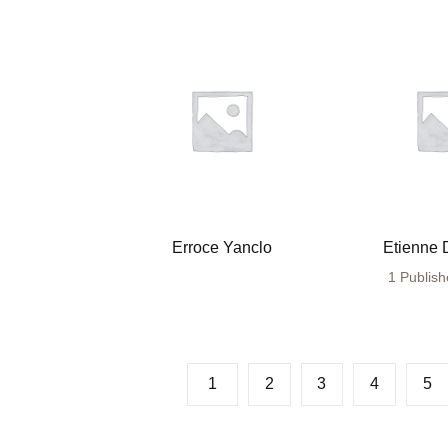
Erroce Yanclo
Etienne 
1 Publis
1
2
3
4
5