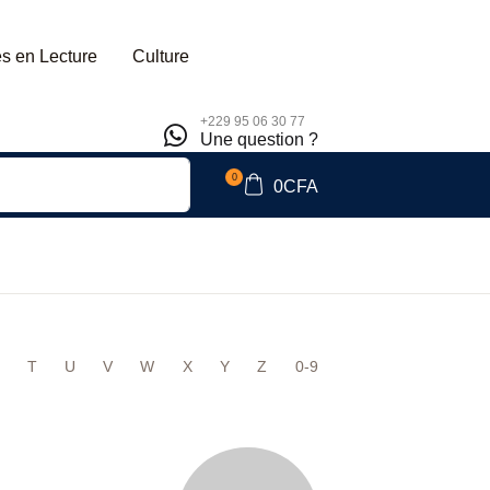
s en Lecture
Culture
+229 95 06 30 77
Une question ?
0
0
CFA
T
U
V
W
X
Y
Z
0-9