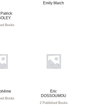
Emily March
Patrick
BOLEY
hed Books
Bohème
Eric
DOSSOUMOU
hed Books
2 Published Books