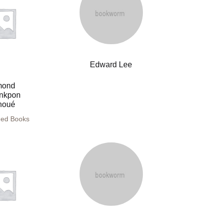
Edward Lee
mond
nkpon
houé
hed Books