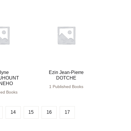
lyne
Ezin Jean-Pierre
UHOUNT
DOTCHE
ANEHO
1 Published Books
hed Books
14
15
16
17