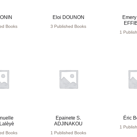
BONIN
Eloi DOUNON
Emery 
EFFI
hed Books
3 Published Books
1 Publis
uelle
Epainete S.
Éric 
Lalèyè
ADJINAKOU
1 Publis
hed Books
1 Published Books