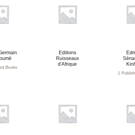
Germain
Editions
Ed
oumè
Ruisseaux
Sèna
d'Afrique
Kin
hed Books
1 Publis