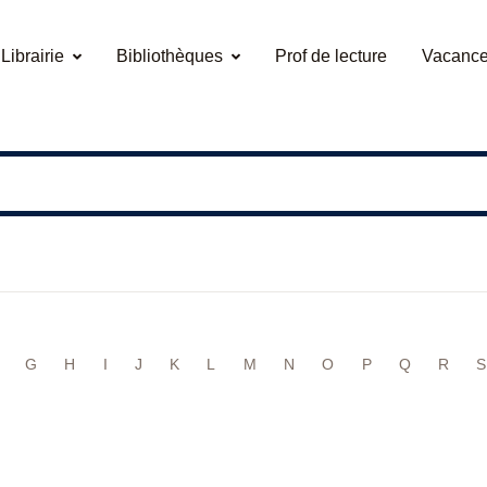
Librairie
Bibliothèques
Prof de lecture
Vacance
G
H
I
J
K
L
M
N
O
P
Q
R
S