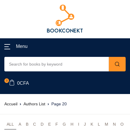
Menu
0
0
CFA
Accueil
Authors List
Page 20
ALL
A
B
C
D
E
F
G
H
I
J
K
L
M
N
O