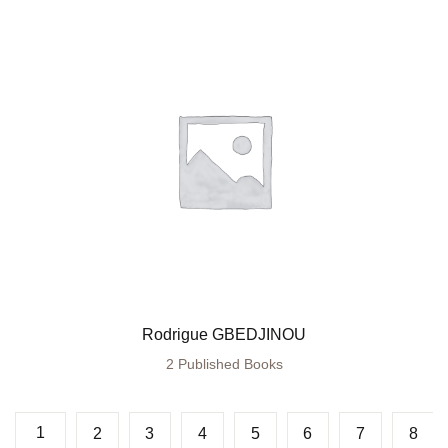
Rodrigue GBEDJINOU
2 Published Books
1
2
3
4
5
6
7
8