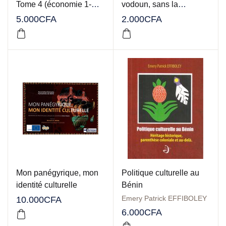
Tome 4 (économie 1-
vodoun, sans la
Agriculture & commerce
psychose
5.000
CFA
2.000
CFA
du Danxome)
Mon panégyrique, mon
Politique culturelle au
identité culturelle
Bénin
Emery Patrick EFFIBOLEY
10.000
CFA
6.000
CFA