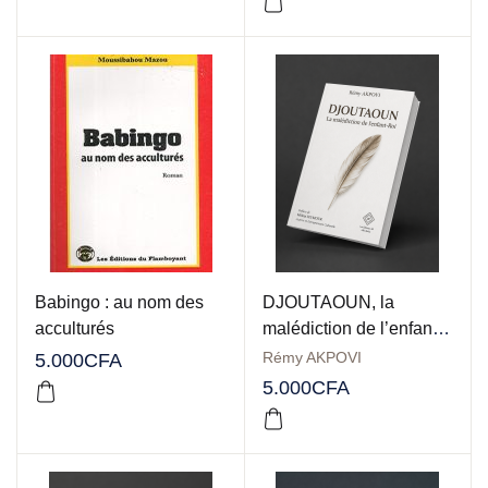
Babingo : au nom des
DJOUTAOUN, la
acculturés
malédiction de l’enfant-
Roi
Rémy AKPOVI
5.000
CFA
5.000
CFA