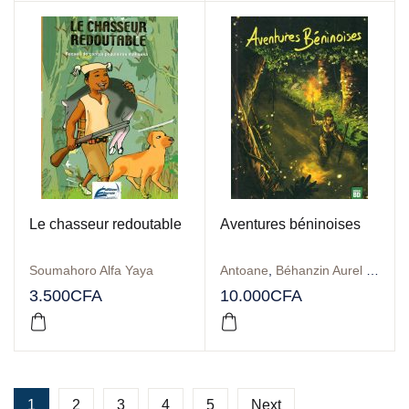
Le chasseur redoutable
Aventures béninoises
Soumahoro Alfa Yaya
Antoane
,
Béhanzin Aurel Giresse
3.500
CFA
10.000
CFA
1
2
3
4
5
Next