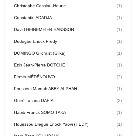
Christophe Cassiau-Haurie
(1)
Constantin ADADJA
(1)
David HEINEMEIER HANSSON
(1)
Dedegbe Enock Frédy
(1)
DOMINGO Gilchrist (Gilka)
(1)
Ezin Jean-Pierre DOTCHE
(1)
Firmin MÉDÉNOUVO
(2)
Fousséni Mamah ABBY-ALPHAH
(1)
Gniré Tatiana DAFIA
(3)
Habib Franck SOMO TAKA
(1)
Houessou Diègue Enock Yaovi (HEDY)
(1)