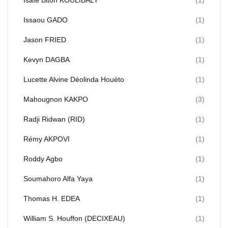
Isaïe Biton KOULIBALY
(1)
Issaou GADO
(1)
Jason FRIED
(1)
Kevyn DAGBA
(1)
Lucette Alvine Déolinda Houéto
(1)
Mahougnon KAKPO
(3)
Radji Ridwan (RID)
(1)
Rémy AKPOVI
(1)
Roddy Agbo
(1)
Soumahoro Alfa Yaya
(1)
Thomas H. EDEA
(1)
William S. Houffon (DECIXEAU)
(1)