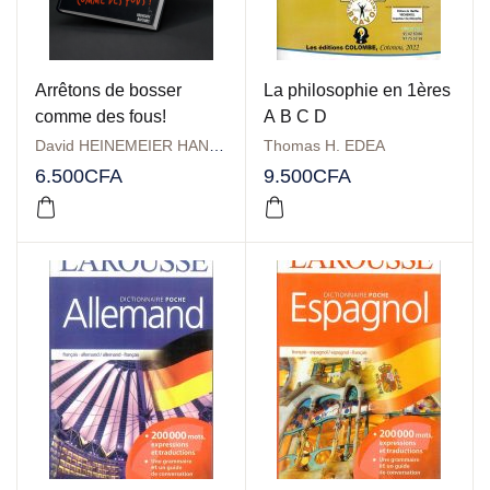
Arrêtons de bosser
La philosophie en 1ères
comme des fous!
A B C D
David HEINEMEIER HANSSON
,
Jason FRIED
Thomas H. EDEA
6.500
CFA
9.500
CFA