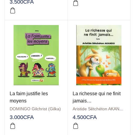
3.500
CFA
La faim justifie les
La richesse qui ne finit
moyens
jamais…
DOMINGO Gilchrist (Gilka)
Aristide Sêtchéton AKANDO
3.000
CFA
4.500
CFA